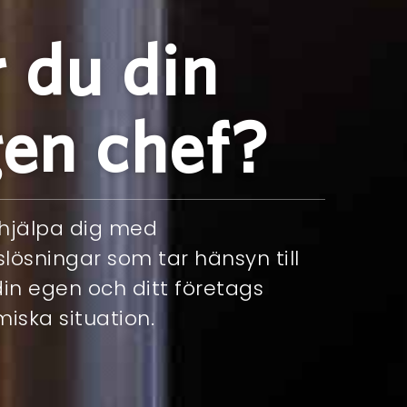
 du din
en chef?
 hjälpa dig med
slösningar som tar hänsyn till
in egen och ditt företags
iska situation.