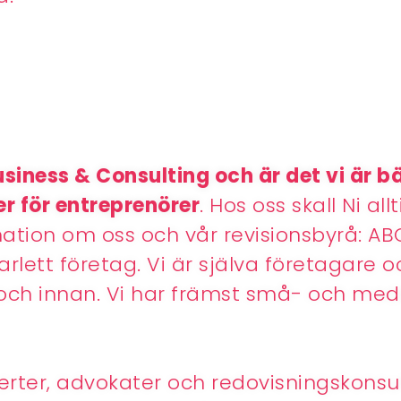
usiness & Consulting och är det vi är b
r för entreprenörer
. Hos oss skall Ni al
mation om oss och vår revisionsbyrå: ABC 
lett företag. Vi är själva företagare o
ch innan. Vi har
främst små- och med
ter, advokater och redovisningskonsult