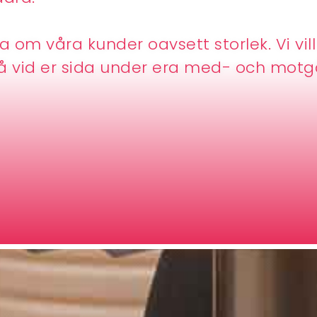
na om våra kunder oavsett storlek. Vi vil
tå vid er sida under era med- och motg