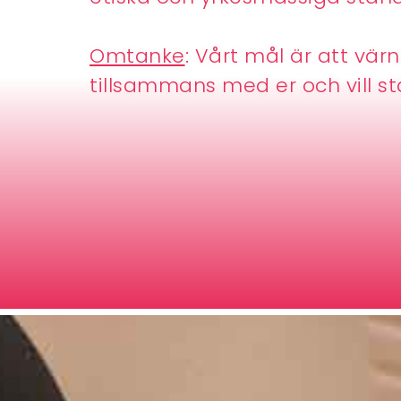
Omtanke
: Vårt mål är att vär
tillsammans med er och vill s