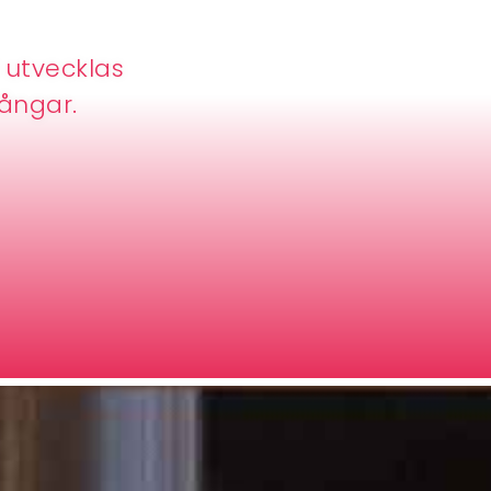
l utvecklas
ångar.