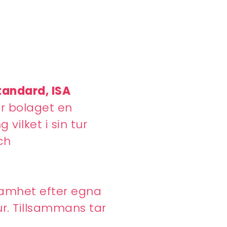
tandard, ISA
år bolaget en
vilket i sin tur
ch
samhet efter egna
ur. Tillsammans tar