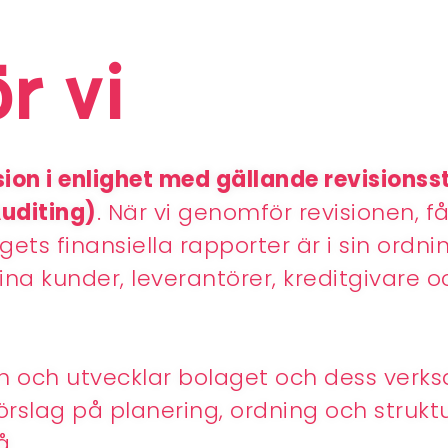
r vi
on i enlighet med gällande revisionss
Auditing)
. När vi genomför revisionen, f
ts finansiella rapporter är i sin ordning 
dina kunder, leverantörer, kreditgivare o
n och utvecklar bolaget och dess verk
förslag på planering, ordning och strukt
å.