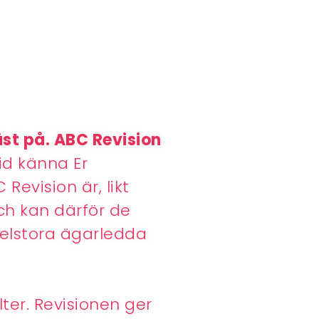
äst på. ABC Revision
ltid känna Er
Revision är, likt
ch kan därför de
elstora ägarledda
er. Revisionen ger