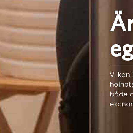
Är
eg
Vi kan
helhet
både d
ekonom