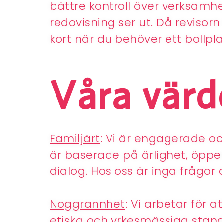
bättre kontroll över verksamh
redovisning ser ut. Då revisorn
kort när du behöver ett bollpla
Våra värd
Familjärt
: Vi är engagerade och
är baserade på ärlighet, öppe
dialog. Hos oss är inga frågo
Noggrannhet
: Vi arbetar för 
etiska och yrkesmässiga stan