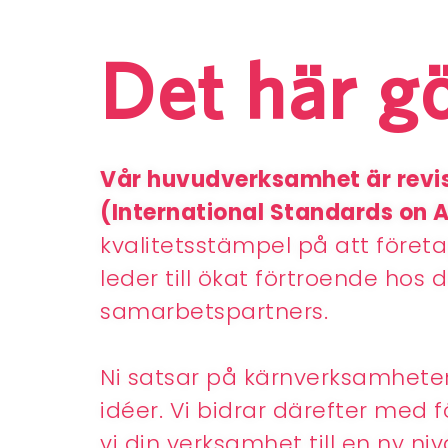
Det här gö
Vår huvudverksamhet är revisi
(International Standards on 
kvalitetsstämpel på att företage
leder till ökat förtroende hos 
samarbetspartners.
Ni satsar på kärnverksamhete
idéer. Vi bidrar därefter med 
vi din verksamhet till en ny niv